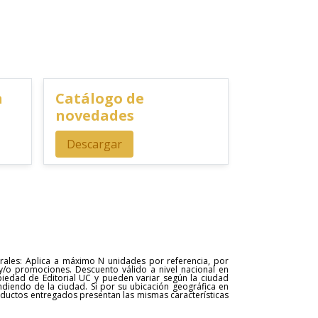
n
Catálogo de
novedades
Descargar
erales: Aplica a máximo N unidades por referencia, por
y/o promociones. Descuento válido a nivel nacional en
opiedad de Editorial UC y pueden variar según la ciudad
ndiendo de la ciudad. Si por su ubicación geográfica en
roductos entregados presentan las mismas características