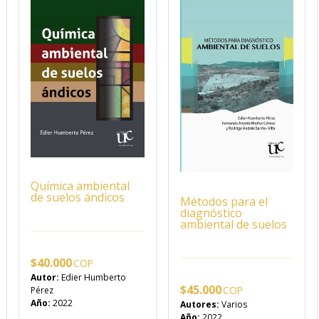
Química ambiental
de suelos ándicos
Métodos para el
diagnóstico
ambiental de suelos
$
40.000
Autor:
Edier Humberto
$
45.000
Pérez
Año:
2022
Autores:
Varios
Año:
2022