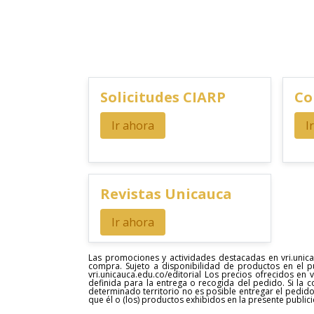
Solicitudes CIARP
Co
Ir ahora
I
Revistas Unicauca
Ir ahora
Las promociones y actividades destacadas en vri.unica
compra. Sujeto a disponibilidad de productos en el p
vri.unicauca.edu.co/editorial Los precios ofrecidos en
definida para la entrega o recogida del pedido. Si la 
determinado territorio no es posible entregar el pedido
que él o (los) productos exhibidos en la presente publi