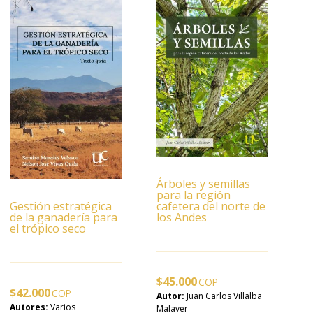
Árboles y semillas
para la región
Gestión estratégica
cafetera del norte de
de la ganadería para
los Andes
el trópico seco
$
45.000
$
42.000
Autor:
Juan Carlos Villalba
Autores:
Varios
Malaver