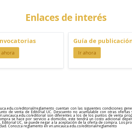
Enlaces de interés
nvocatorias
Guía de publicació
r ahora
Ir ahora
uca.edu.co/editorial/reglamento cuentan con las siguientes condiciones gen
unto de venta de Editorial UC. Descuento no acumulable con otras ofertas 
 vri.unicauca.edu.co/editorial son diferentes a los de los puntos de venta pr
compra se hace por servicio a domicilio, este tendrá un costo adicional depe
, Editorial UC, se puede negar a la aceptación de la oferta de compra. Los p
cidad. Conozca reglamento en vri.unicauca.edu.co/editorial/reglamento