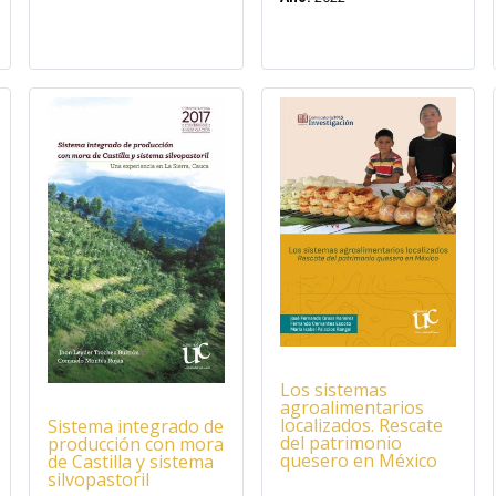
Los sistemas
agroalimentarios
localizados. Rescate
Sistema integrado de
del patrimonio
producción con mora
quesero en México
de Castilla y sistema
silvopastoril