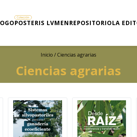
LOGO
POSTERIS LVMEN
REPOSITORIO
LA EDI
Inicio
/ Ciencias agrarias
Ciencias agrarias