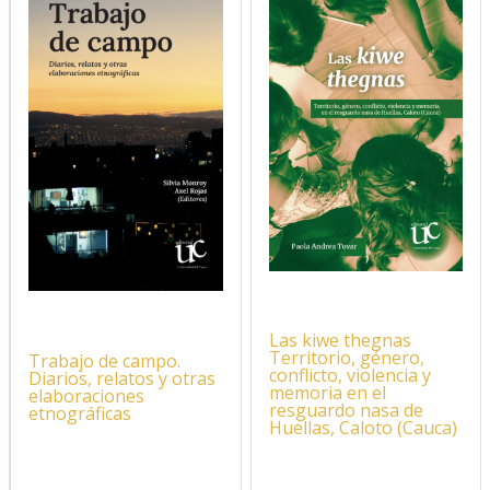
Las kiwe thegnas
Territorio, género,
Trabajo de campo.
conflicto, violencia y
Diarios, relatos y otras
memoria en el
elaboraciones
resguardo nasa de
etnográficas
Huellas, Caloto (Cauca)