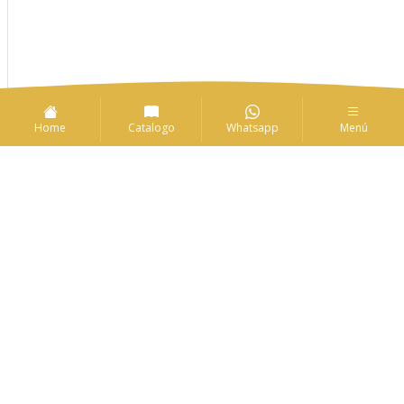
Home
Catalogo
Whatsapp
Menú
1
2
Enlaces de interés
Solicitudes
Convocatorias
CIARP
Ir ahora
Ir ahora