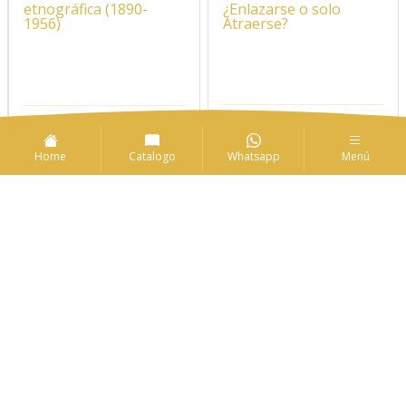
¿Enlazarse o solo
etnográfica (1890-
Atraerse?
1956)
Home
Catalogo
Whatsapp
Menú
$
60.000
$
80.000
Autor:
Alfonso Enrique
Año:
2023
Ramírez Sanabria
Año:
2026