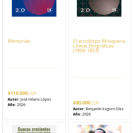
Memorias
El arzobispo Mosquera.
Líneas Biográficas
(1800-1853)
$
110.000
Autor:
José Hilario López
$
80.000
Año:
2026
Autor:
Benjamín Iragorri Díez
Año:
2026