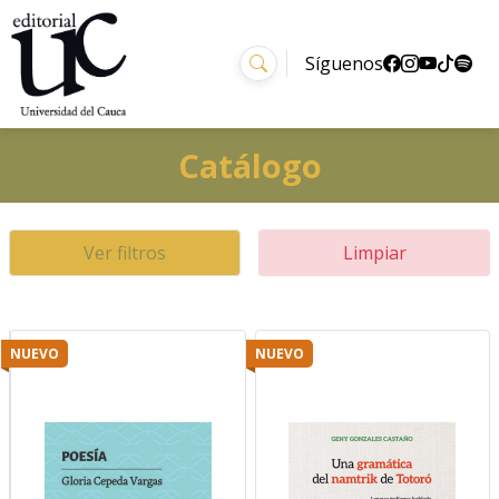
Síguenos
Catálogo
Ver filtros
Limpiar
NUEVO
NUEVO