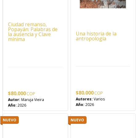
Ciudad remanso,
Popayán: Palabras de
Una historia de la
la ausencia y Clave
antropología
mínima
$
80.000
$
80.000
Autores:
Varios
Autor:
Maruja Vieira
Año:
2026
Año:
2026
NUEVO
NUEVO