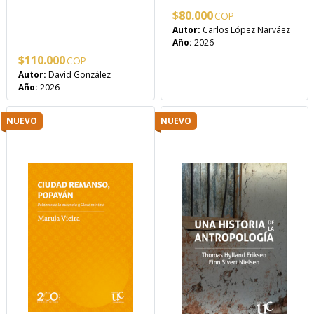
$
80.000
Autor:
Carlos López Narváez
Año:
2026
$
110.000
Autor:
David González
Año:
2026
NUEVO
NUEVO