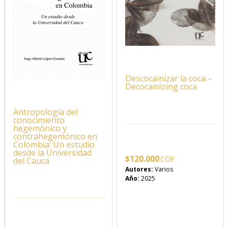
Descocainizar la coca –
Decocainizing coca
Antropología del
conocimiento
hegemónico y
contrahegemónico en
Colombia: Un estudio
desde la Universidad
$
120.000
del Cauca
Autores:
Varios
Año:
2025