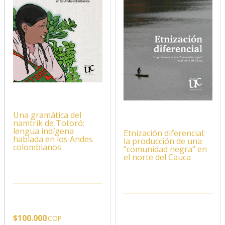
Una gramática del
namtrik de Totoró:
lengua indígena
Etnización diferencial:
hablada en los Andes
la producción de una
colombianos
“comunidad negra” en
el norte del Cauca
$
100.000