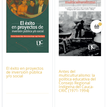
0
El éxito en proyectos
Antes del
de inversión pública
multiculturalismo: la
y/o social
política educativa del
Consejo Regional
Indígena del Cauca-
CRIC (1971-1994)