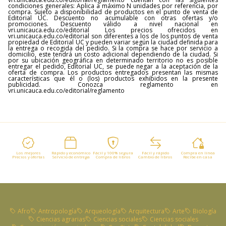
condiciones generales: Aplica a máximo N unidades por referencia, por
compra. Sujeto a disponibilidad de productos en el punto de venta de
Editorial UC. Descuento no acumulable con otras ofertas y/o
promociones. Descuento válido a nivel nacional en
vri.unicauca.edu.co/editorial Los precios ofrecidos en
vri.unicauca.edu.co/editorial son diferentes a los de los puntos de venta
propiedad de Editorial UC y pueden variar según la ciudad definida para
la entrega o recogida del pedido. Si la compra se hace por servicio a
domicilio, este tendrá un costo adicional dependiendo de la ciudad. Si
por su ubicación geográfica en determinado territorio no es posible
entregar el pedido, Editorial UC, se puede negar a la aceptación de la
oferta de compra. Los productos entregados presentan las mismas
características que él o (los) productos exhibidos en la presente
publicidad. Conozca reglamento en
vri.unicauca.edu.co/editorial/reglamento
Los mejores
Rápido y económico
Fácil y 100% segura
Fácil y rápido
Compra en línea
Precios y ofertas
Servicio de entrega
Compra de libros
Cambio de libros
Recibe en casa
Afro
Antropología
Arqueología
Arquitectura
Arte
Biología
Ciencias agrarias
Ciencias sociales
Ciencias sociales