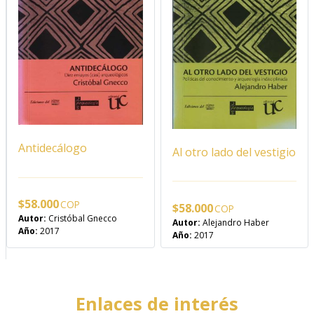
Antidecálogo
Al otro lado del vestigio
$
58.000
$
58.000
Autor:
Cristóbal Gnecco
Autor:
Alejandro Haber
Año:
2017
Año:
2017
Enlaces de interés