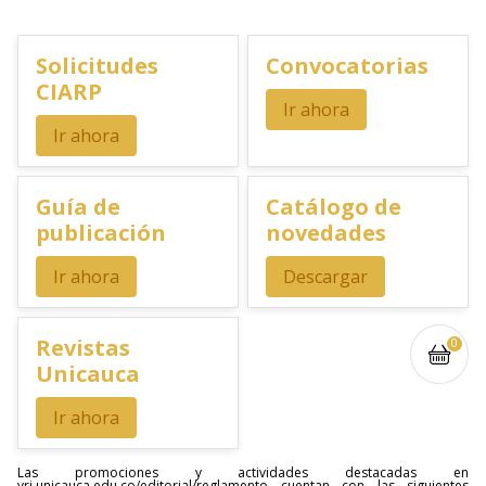
Solicitudes
Convocatorias
CIARP
Ir ahora
Ir ahora
Guía de
Catálogo de
publicación
novedades
Ir ahora
Descargar
Revistas
0
Unicauca
Ir ahora
Las promociones y actividades destacadas en
vri.unicauca.edu.co/editorial/reglamento cuentan con las siguientes