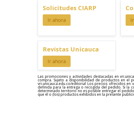
Solicitudes CIARP
Co
Ir ahora
I
Revistas Unicauca
Ir ahora
Las promociones y actividades destacadas en vri.unica
compra. Sujeto a disponibilidad de productos en el p
vri.unicauca.edu.co/editorial Los precios ofrecidos en
definida para la entrega o recogida del pedido. Si la 
determinado territorio no es posible entregar el pedido
que él o (los) productos exhibidos en la presente publi