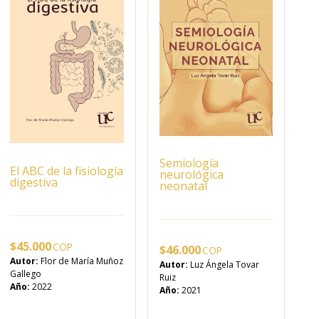
Semiología
El ABC de la fisiología
neurológica
digestiva
neonatal
$
45.000
$
46.000
Autor:
Flor de María Muñoz
Autor:
Luz Ángela Tovar
Gallego
Ruiz
Año:
2022
Año:
2021