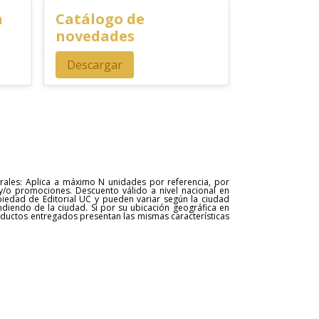
n
Catálogo de
novedades
Descargar
erales: Aplica a máximo N unidades por referencia, por
y/o promociones. Descuento válido a nivel nacional en
opiedad de Editorial UC y pueden variar según la ciudad
ndiendo de la ciudad. Si por su ubicación geográfica en
roductos entregados presentan las mismas características