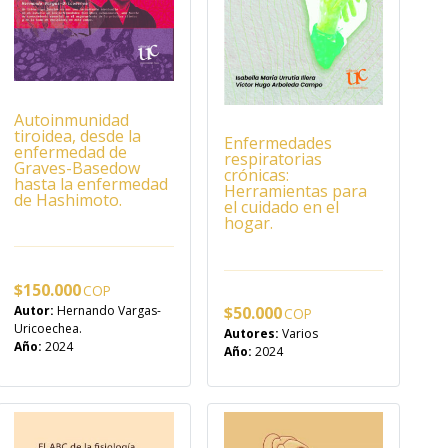
Autoinmunidad
tiroidea, desde la
Enfermedades
enfermedad de
respiratorias
Graves-Basedow
crónicas:
hasta la enfermedad
Herramientas para
de Hashimoto.
el cuidado en el
hogar.
$
150.000
Autor:
Hernando Vargas-
$
50.000
Uricoechea.
Autores:
Varios
Año:
2024
Año:
2024