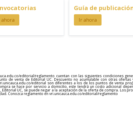
nvocatorias
Guía de publicació
r ahora
Ir ahora
uca.edu.co/editorial/reglamento cuentan con las siguientes condiciones gen
unto de venta de Editorial UC. Descuento no acumulable con otras ofertas 
 vri.unicauca.edu.co/editorial son diferentes a los de los puntos de venta pr
compra se hace por servicio a domicilio, este tendrá un costo adicional depe
, Editorial UC, se puede negar a la aceptación de la oferta de compra. Los p
cidad. Conozca reglamento en vri.unicauca.edu.co/editorial/reglamento