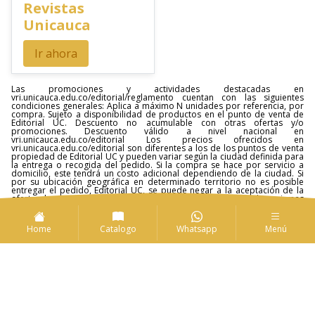
Revistas
Unicauca
Ir ahora
Las promociones y actividades destacadas en
vri.unicauca.edu.co/editorial/reglamento cuentan con las siguientes
condiciones generales: Aplica a máximo N unidades por referencia, por
compra. Sujeto a disponibilidad de productos en el punto de venta de
Editorial UC. Descuento no acumulable con otras ofertas y/o
promociones. Descuento válido a nivel nacional en
vri.unicauca.edu.co/editorial Los precios ofrecidos en
vri.unicauca.edu.co/editorial son diferentes a los de los puntos de venta
propiedad de Editorial UC y pueden variar según la ciudad definida para
la entrega o recogida del pedido. Si la compra se hace por servicio a
domicilio, este tendrá un costo adicional dependiendo de la ciudad. Si
por su ubicación geográfica en determinado territorio no es posible
entregar el pedido, Editorial UC, se puede negar a la aceptación de la
oferta de compra. Los productos entregados presentan las mismas
características que él o (los) productos exhibidos en la presente
publicidad. Conozca reglamento en
vri.unicauca.edu.co/editorial/reglamento
Home
Catalogo
Whatsapp
Menú
Los mejores
Rápido y económico
Fácil y 100% segura
Fácil y rápido
Compra en línea