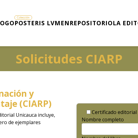
LOGO
POSTERIS LVMEN
REPOSITORIO
LA EDI
Solicitudes CIARP
nación y
taje (CIARP)
Certificado editorial
ditorial Unicauca incluye,
Nombre completo
mero de ejemplares