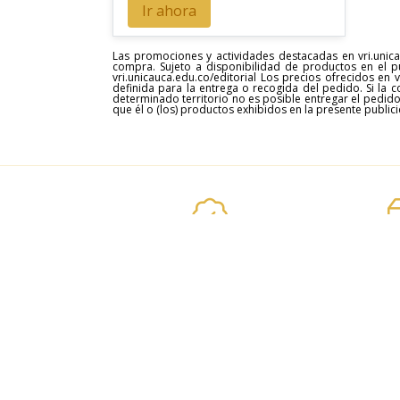
Ir ahora
Las promociones y actividades destacadas en vri.unica
compra. Sujeto a disponibilidad de productos en el p
vri.unicauca.edu.co/editorial Los precios ofrecidos en
definida para la entrega o recogida del pedido. Si la 
determinado territorio no es posible entregar el pedido
que él o (los) productos exhibidos en la presente publi
Los mejores
Rápido y
Precios y ofertas
Servicio
Afro
Antropología
Arqueología
Arquitectura
Deportes
Derecho y política
Diseño Gráfico
Ingeniería
Ingenierías
Lingüística
Literatura