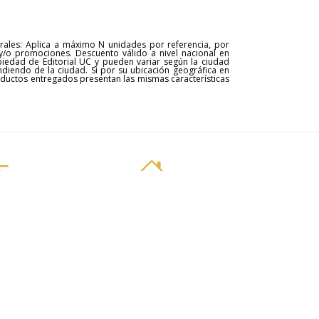
erales: Aplica a máximo N unidades por referencia, por
y/o promociones. Descuento válido a nivel nacional en
opiedad de Editorial UC y pueden variar según la ciudad
ndiendo de la ciudad. Si por su ubicación geográfica en
roductos entregados presentan las mismas características
 rápido
Compra en línea
e libros
Recibe en casa
Comunicación y periodismo
Conflicto
Contabilidad
Gastronomía
Género
Historia
Historia
Historia
Sin categoría
Sociología
Tributum
Vulcanismo