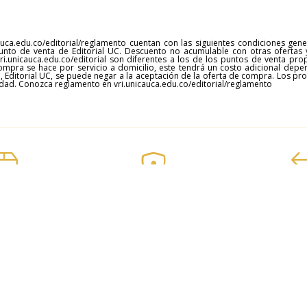
uca.edu.co/editorial/reglamento cuentan con las siguientes condiciones gen
unto de venta de Editorial UC. Descuento no acumulable con otras ofertas 
 vri.unicauca.edu.co/editorial son diferentes a los de los puntos de venta pr
compra se hace por servicio a domicilio, este tendrá un costo adicional depe
, Editorial UC, se puede negar a la aceptación de la oferta de compra. Los p
cidad. Conozca reglamento en vri.unicauca.edu.co/editorial/reglamento
 económico
Fácil y 100% segura
Fácil y
 de entrega
Compra de libros
Cambio d
Arte
Biología
Ciencias agrarias
Ciencias sociales
Ciencias sociales
Economía y administración
Educación y pedagogía
Física
Fisioterapia
Música
Música
Ocupacional
Poesía
Posteris lvmen
Química
Salud