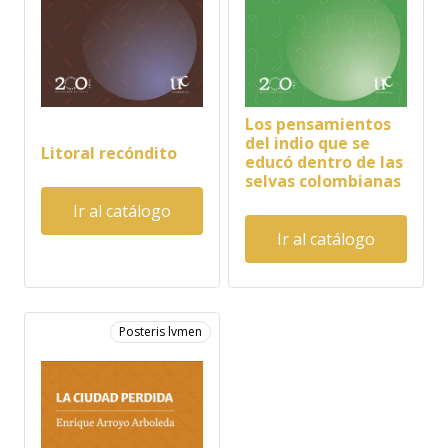
Los pensamientos
del indio que se
Litoral recóndito
educó dentro de las
selvas colombianas
Ir al catálogo
Ir al catálogo
Posteris lvmen