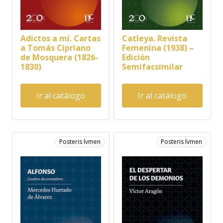
Adictos a mí. Cartas
Catleya. Revista
a Tomás Cipriano
Femenina (1938) –
de Mosquera (1826-
Edición
1830)
Semifacsimilar
Ir al catálogo
Ir al catálogo
Posteris lvmen
Posteris lvmen