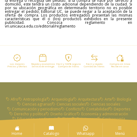
la entrega o recogida del pedido. Si la compra se hace por servicio a
domicilio, este tendrá un costo adicional dependiendo de la ciudad. Si
por su ubicación geográfica en determinado territorio no es posible
entregar el pedido, Editorial UC, se puede negar a la aceptación de la
oferta de compra. Los productos entregados presentan las mismas
características que él o (los) productos exhibidos en la presente
publicidad. Conozca reglamento en
vri.unicauca.edu.co/editorial/reglamento
Los mejores
Rápido y económico
Fácil y 100% segura
Fácil y rápido
Compra en línea
Precios y ofertas
Servicio de entrega
Compra de libros
Cambio de libros
Recibe en casa
Afro
Antropología
Arqueología
Arquitectura
Arte
Biología
Ciencias agrarias
Ciencias sociales
Ciencias sociales
Comunicación y periodismo
Conflicto
Contabilidad
Deportes
Derecho y política
Diseño Gráfico
Economía y administración
Educación y pedagogía
Física
Fisioterapia
Gastronomía
Género
Historia
Historia
Historia
Ingeniería
Ingenierías
Lingüística
Literatura
Música
Música
Ocupacional
Poesía
Posteris lvmen
Química
Salud
Sin categoría
Sociología
Home
Catalogo
Whatsapp
Menú