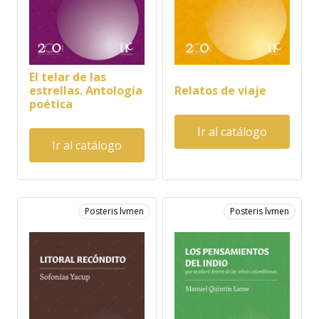
El telar de las
estrellas. Antología
Relatos de viaje
poética
Ir al catálogo
Ir al catálogo
Posteris lvmen
Posteris lvmen