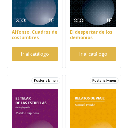
Alfonso. Cuadros de
El despertar de los
costumbres
demonios
Ir al catálogo
Ir al catálogo
Posteris lvmen
Posteris lvmen