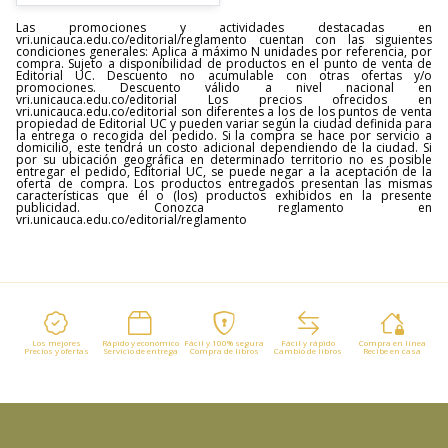
Las promociones y actividades destacadas en
vri.unicauca.edu.co/editorial/reglamento cuentan con las siguientes
condiciones generales: Aplica a máximo N unidades por referencia, por
compra. Sujeto a disponibilidad de productos en el punto de venta de
Editorial UC. Descuento no acumulable con otras ofertas y/o
promociones. Descuento válido a nivel nacional en
vri.unicauca.edu.co/editorial Los precios ofrecidos en
vri.unicauca.edu.co/editorial son diferentes a los de los puntos de venta
propiedad de Editorial UC y pueden variar según la ciudad definida para
la entrega o recogida del pedido. Si la compra se hace por servicio a
domicilio, este tendrá un costo adicional dependiendo de la ciudad. Si
por su ubicación geográfica en determinado territorio no es posible
entregar el pedido, Editorial UC, se puede negar a la aceptación de la
oferta de compra. Los productos entregados presentan las mismas
características que él o (los) productos exhibidos en la presente
publicidad. Conozca reglamento en
vri.unicauca.edu.co/editorial/reglamento
Los mejores
Rápido y económico
Fácil y 100% segura
Fácil y rápido
Compra en línea
Precios y ofertas
Servicio de entrega
Compra de libros
Cambio de libros
Recibe en casa