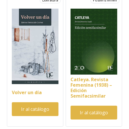
Literatura
Posteris lvmen
Catleya. Revista
Femenina (1938) –
Edición
Volver un día
Semifacsimilar
Ir al catálogo
Ir al catálogo