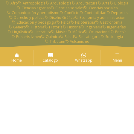
Afro
Antropología
Arqueología
Arquitectura
Arte
Biología
Ciencias agrarias
Ciencias sociales
Ciencias sociales
Comunicación y periodismo
Conflicto
Contabilidad
Deportes
Derecho y política
Diseño Gráfico
Economía y administración
Educación y pedagogía
Física
Fisioterapia
Gastronomía
Género
Historia
Historia
Historia
Ingeniería
Ingenierías
Lingüística
Literatura
Música
Música
Ocupacional
Poesía
Posteris lvmen
Química
Salud
Sin categoría
Sociología
Tributum
Vulcanismo
Home
Catalogo
Whatsapp
Menú
Calle 5 # 4 - 07 Edificio Bicentenario
Popayán, Colombia
editorialuc@unicauca.edu.co
Política de tratamiento de datos
Reglamento Editorial
También nos encuentras en
Universidad del Cauca ©2026