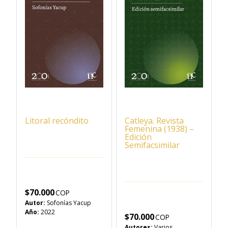
Litoral recóndito
Catleya. Revista
Femenina (1938) –
Edición
Semifacsimilar
$
70.000
Autor:
Sofonías Yacup
Año:
2022
$
70.000
Autores:
Varios