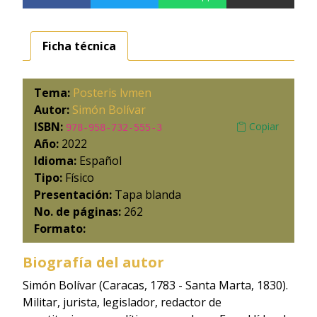
Ficha técnica
Tema:
Posteris lvmen
Autor:
Simón Bolívar
ISBN:
Copiar
978-958-732-555-3
Año:
2022
Idioma:
Español
Tipo:
Físico
Presentación:
Tapa blanda
No. de páginas:
262
Formato:
Biografía del autor
Simón Bolívar (Caracas, 1783 - Santa Marta, 1830).
Militar, jurista, legislador, redactor de