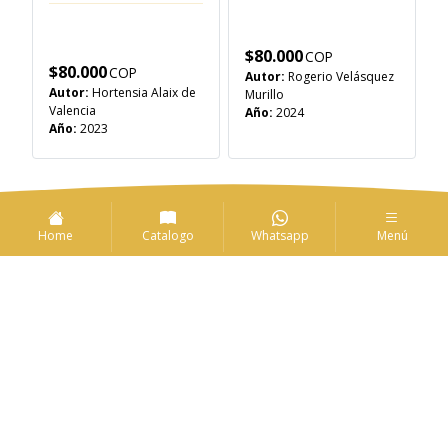
$
80.000
$
80.000
Autor:
Rogerio Velásquez
Autor:
Hortensia Alaix de
Murillo
Valencia
Año:
2024
Año:
2023
Enlaces de interés
Home
Catalogo
Whatsapp
Menú
Solicitudes
Convocatorias
CIARP
Ir ahora
Ir ahora
Guía de
Catálogo de