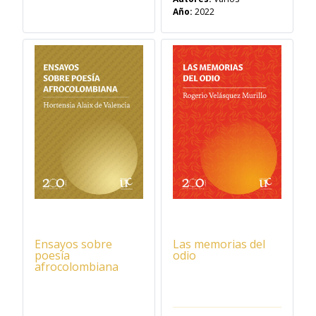
Año:
2022
Ensayos sobre
Las memorias del
poesía
odio
afrocolombiana