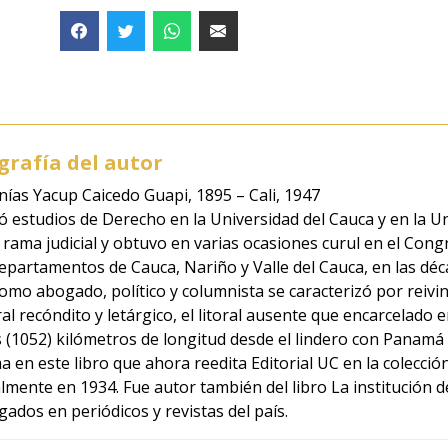
grafía del autor
nías Yacup Caicedo Guapi, 1895 – Cali, 1947
ó estudios de Derecho en la Universidad del Cauca y en la U
a rama judicial y obtuvo en varias ocasiones curul en el Con
departamentos de Cauca, Nariño y Valle del Cauca, en las déca
omo abogado, político y columnista se caracterizó por reivindi
ral recóndito y letárgico, el litoral ausente que encarcelado
s (1052) kilómetros de longitud desde el lindero con Panamá
ma en este libro que ahora reedita Editorial UC en la colecci
almente en 1934. Fue autor también del libro La institución d
gados en periódicos y revistas del país.