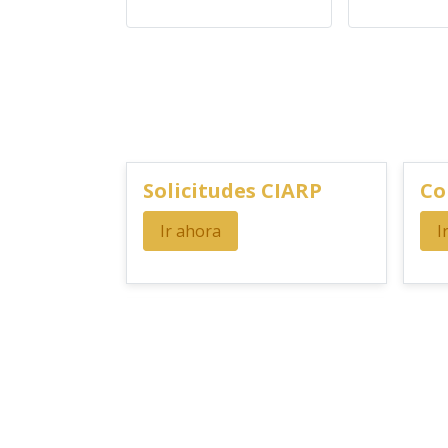
Solicitudes CIARP
Co
Ir ahora
I
Revistas Unicauca
Ir ahora
Las promociones y actividades destacadas en vri.unica
compra. Sujeto a disponibilidad de productos en el p
vri.unicauca.edu.co/editorial Los precios ofrecidos en