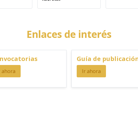
Enlaces de interés
nvocatorias
Guía de publicació
r ahora
Ir ahora
uca.edu.co/editorial/reglamento cuentan con las siguientes condiciones gen
unto de venta de Editorial UC. Descuento no acumulable con otras ofertas 
 vri.unicauca.edu.co/editorial son diferentes a los de los puntos de venta pr