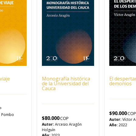
viaje
Monografía histórica
El despertar
de la Universidad del
demonios
Cauca
$
90.000
l Pombo
$
80.000
Autor:
Víctor 
Autor:
Arcesio Aragón
Año:
2022
Holguín
Año:
2023