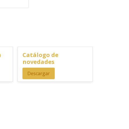
n
Catálogo de
novedades
Descargar
erales: Aplica a máximo N unidades por referencia, por
y/o promociones. Descuento válido a nivel nacional en
opiedad de Editorial UC y pueden variar según la ciudad