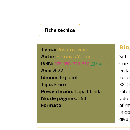
Ficha técnica
Bio
Tema:
Posteris lvmen
Autor:
Sofonías Yacup
Sofo
ISBN:
Curs
Copiar
978-958-732-550-8
Año:
2022
en l
Idioma:
Español
los 
Tipo:
Físico
XX. C
Presentación:
Tapa blanda
«lito
No. de páginas:
264
y do
Formato:
afir
inici
divul