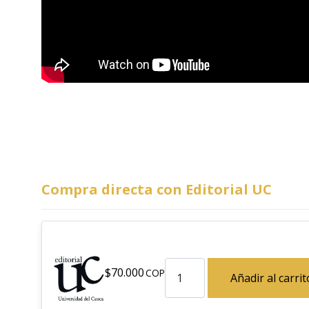
Compra directa con Editorial UC
Litoral recóndito cantidad
$
70.000
Añadir al carrit