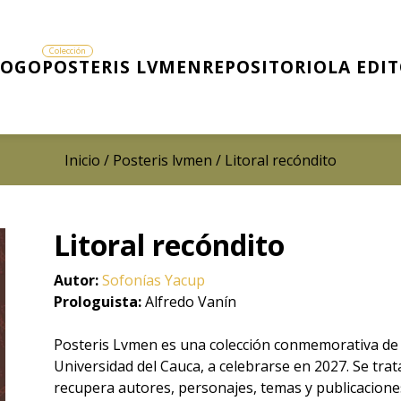
LOGO
POSTERIS LVMEN
REPOSITORIO
LA EDI
Inicio
/
Posteris lvmen
/ Litoral recóndito
Litoral recóndito
Autor:
Sofonías Yacup
Prologuista:
Alfredo Vanín
Posteris Lvmen es una colección conmemorativa de l
Universidad del Cauca, a celebrarse en 2027. Se trata
recupera autores, personajes, temas y publicaciones 