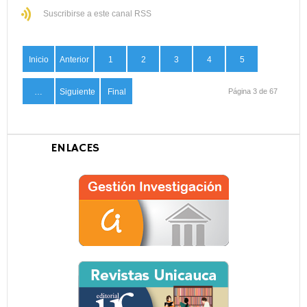
Suscribirse a este canal RSS
Inicio
Anterior
1
2
3
4
5
…
Siguiente
Final
Página 3 de 67
ENLACES