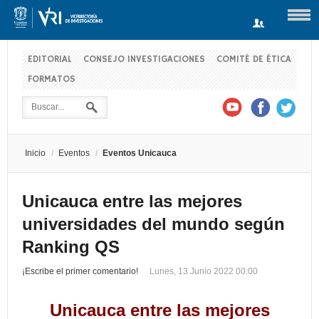
EDITORIAL
CONSEJO INVESTIGACIONES
COMITÉ DE ÉTICA
FORMATOS
Usuario
Contraseña
Inicio
/
Eventos
/
Eventos Unicauca
Recuérdeme
Unicauca entre las mejores
universidades del mundo según
Log in with Facebook
Ranking QS
¿Recordar contraseña?
¿Recordar usuario?
¡Escribe el primer comentario!
Lunes, 13 Junio 2022 00:00
Unicauca entre las mejores