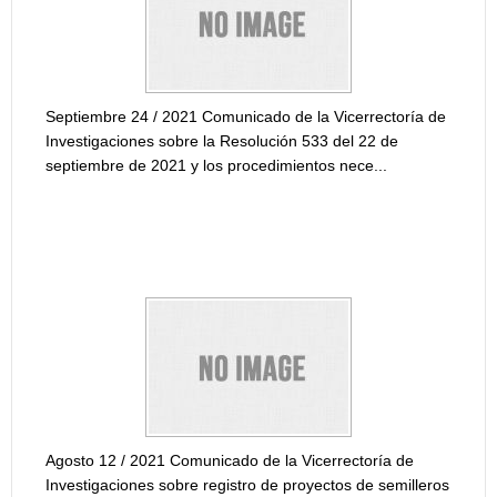
Marzo 1
de Inve
de bien
INFOR
Septiembre 24 / 2021 Comunicado de la Vicerrectoría de
CONVO
Investigaciones sobre la Resolución 533 del 22 de
PROYE
septiembre de 2021 y los procedimientos nece...
COMUNICADO DE LA VICERRECTORÍA DE
INVESTIGACIONES SOBRE REGISTRO DE
PROYECTOS DE SEMILLEROS DE INVESTIGACIÓN
Informe
Vicerre
univers
INFOR
BANCO
Agosto 12 / 2021 Comunicado de la Vicerrectoría de
Investigaciones sobre registro de proyectos de semilleros