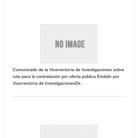
COMUNICADO DE LA VICERRECTORÍA DE
INVESTIGACIONES SOBRE RUTA PARA LA
CONTRATACIÓN POR OFERTA PÚBLICA
Octubre
la Vice
Vicerre
Comunicado de la Vicerrectoría de Investigaciones sobre
ruta para la contratación por oferta pública Emitido por:
CIRCU
Vicerrectoría de InvestigacionesDir...
INVES
ADQUIS
COMUNICADO DE LA VICERRECTORÍA DE
INVESTIGACIONES SOBRE LA RESOLUCIÓN 533 DEL
22 DE SEPTIEMBRE DE...