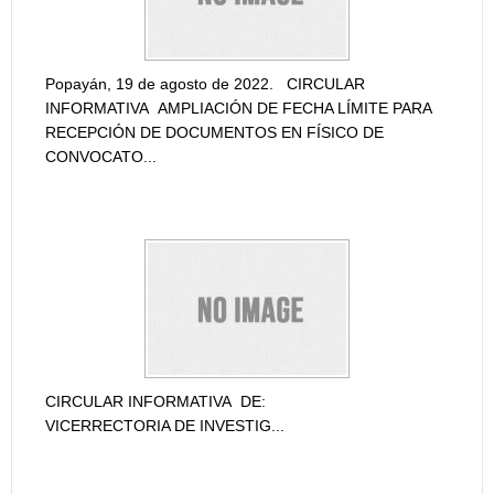
Noviemb
solicit
Popayán, 19 de agosto de 2022. CIRCULAR
Vicerre
INFORMATIVA AMPLIACIÓN DE FECHA LÍMITE PARA
AVISO
RECEPCIÓN DE DOCUMENTOS EN FÍSICO DE
INVES
CONVOCATO...
INTER
CIRCULAR INFORMATIVA SOBRE CESE DE
DE...
ACTIVIDADES EN LA SEDE DEBIDO A UNICAMP 2022
Octubre
CIRCULAR INFORMATIVA DE:
de Inve
VICERRECTORIA DE INVESTIG...
Financi
ADEND
VICER