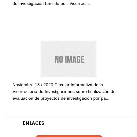
de investigación Emitido por: Vicerrect...
CIRCULAR INFORMATIVA DE LA VICERRECTORÍA DE
INVESTIGACIONES SOBRE FINALIZACIÓN DE
EVALUACIÓN DE PROYECTOS DE INVESTIGACIÓN...
Informe
Vicerre
univers
Noviembre 13 / 2020 Circular Informativa de la
Vicerrectoría de Investigaciones sobre finalización de
evaluación de proyectos de investigación por pa...
ENLACES