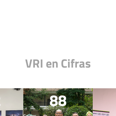
VRI en Cifras
2
88
Grupos