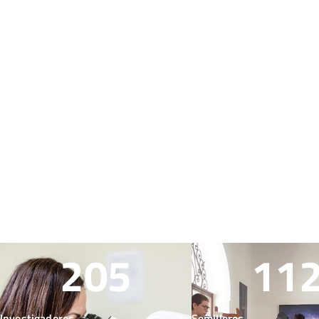
205
11
Investigadores
Semilleros