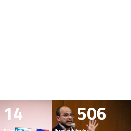
14
506
Patentes
Libros publicados