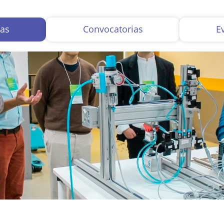
ias
Convocatorias
E