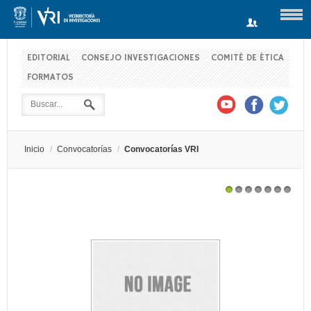
EDITORIAL
CONSEJO INVESTIGACIONES
COMITÉ DE ÉTICA
FORMATOS
Usuario
Contraseña
Inicio
/
Convocatorías
/
Convocatorías VRI
Recuérdeme
CONVOCATORIA DE MOVILIDAD EN EL MARCO DE
1
2
3
4
5
6
7
PROYECTOS DE INVESTIGACIÓN REGISTRADOS EN LA
VICERRECTORÍA DE INVESTIGACIONES
Log in with Facebook
¿Recordar contraseña?
¿Recordar usuario?