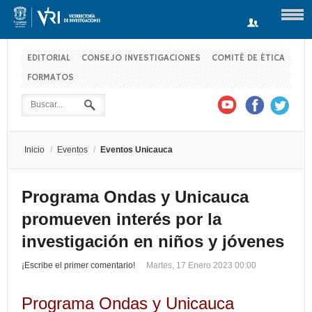
EDITORIAL
CONSEJO INVESTIGACIONES
COMITÉ DE ÉTICA
FORMATOS
Usuario
Contraseña
Inicio
/
Eventos
/
Eventos Unicauca
Recuérdeme
Programa Ondas y Unicauca
promueven interés por la
Log in with Facebook
investigación en niños y jóvenes
¿Recordar contraseña?
¿Recordar usuario?
¡Escribe el primer comentario!
Martes, 17 Enero 2023 00:00
Programa Ondas y Unicauca