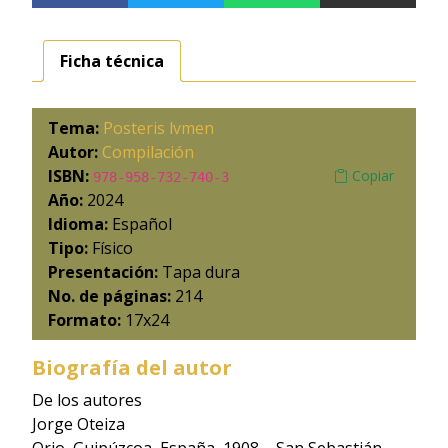
Ficha técnica
Tema:
Posteris lvmen
Autor:
Compilación
ISBN:
Copiar
978-958-732-740-3
Año:
2024
Idioma:
Español
Tipo:
Físico
Presentación:
Tapa dura
No. de páginas:
214
Formato:
17x24
Biografía del autor
De los autores
Jorge Oteiza