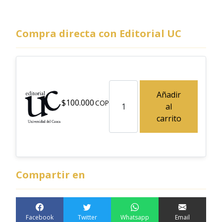
Compra directa con Editorial UC
Imaquinación: Un acercamient
Añadir
$
100.000
al
carrito
Compartir en
Facebook
Twitter
Whatsapp
Email