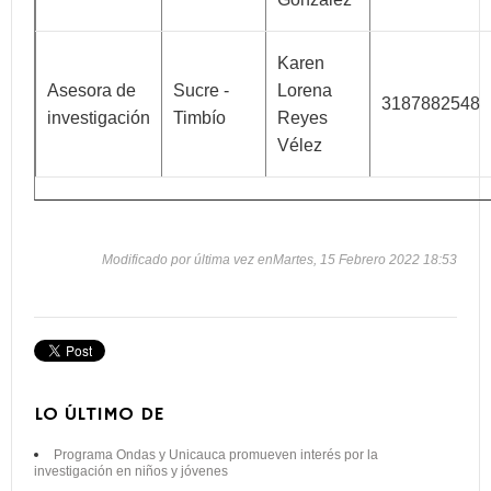
Karen
Asesora de
Sucre -
Lorena
3187882548
investigación
Timbío
Reyes
Vélez
Modificado por última vez enMartes, 15 Febrero 2022 18:53
LO ÚLTIMO DE
Programa Ondas y Unicauca promueven interés por la
investigación en niños y jóvenes