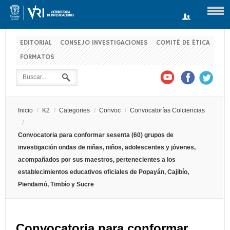
EDITORIAL
CONSEJO INVESTIGACIONES
COMITÉ DE ÉTICA
FORMATOS
Usuario
Contraseña
Inicio
/
K2
/
Categories
/
Convoc
/
Convocatorías Colciencias
Recuérdeme
/
Convocatoria para conformar sesenta (60) grupos de
investigación ondas de niñas, niños, adolescentes y jóvenes,
acompañados por sus maestros, pertenecientes a los
establecimientos educativos oficiales de Popayán, Cajibío,
Log in with Facebook
Piendamó, Timbío y Sucre
¿Recordar contraseña?
¿Recordar usuario?
Convocatoria para conformar