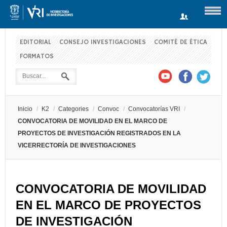
EDITORIAL
CONSEJO INVESTIGACIONES
COMITÉ DE ÉTICA
FORMATOS
Usuario
Contraseña
Inicio
/
K2
/
Categories
/
Convoc
/
Convocatorías VRI
/
Recuérdeme
CONVOCATORIA DE MOVILIDAD EN EL MARCO DE
PROYECTOS DE INVESTIGACIÓN REGISTRADOS EN LA
VICERRECTORÍA DE INVESTIGACIONES
Log in with Facebook
CONVOCATORIA DE MOVILIDAD
¿Recordar contraseña?
¿Recordar usuario?
EN EL MARCO DE PROYECTOS
DE INVESTIGACIÓN