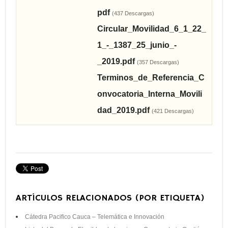
pdf
(437 Descargas)
Circular_Movilidad_6_1_22_
1_-_1387_25_junio_-
_2019.pdf
(357 Descargas)
Terminos_de_Referencia_C
onvocatoria_Interna_Movili
dad_2019.pdf
(421 Descargas)
ARTÍCULOS RELACIONADOS (POR ETIQUETA)
Cátedra Pacifico Cauca – Telemática e Innovación