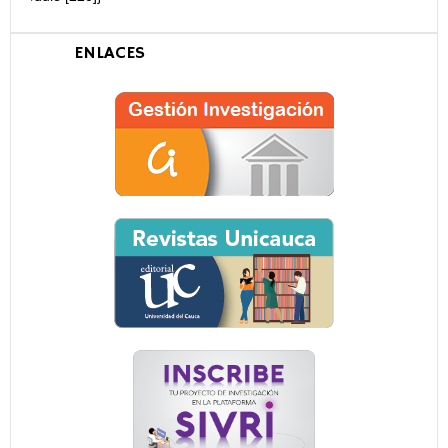
Formatos
Unicauca
VRI - Unicauca - Derechos Reservados. GavickPro.