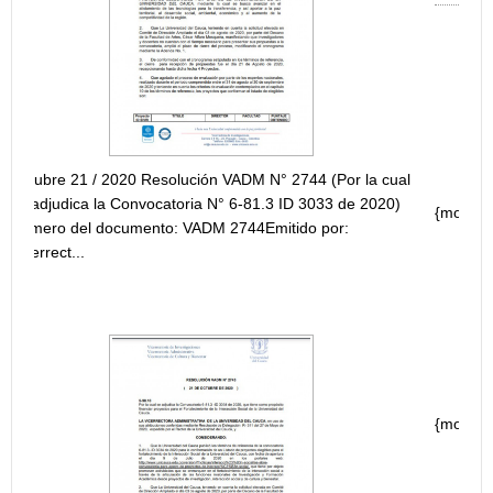
RESOLUCIÓN ADJUDICACIÓN CONVOCATORI
INTERNA "PROGRAMA DE APOYO A PROYECT
INVESTIGACIÓN, DESARROLLO E INNOVACIÓN 
744 (Por la cual
D 3033 de 2020)
{module [216]}
ido por:
RESOLUCIÓN ADJUDICACIÓN CONVOCATORI
INTERNA "PROGRAMA DE APOYO A PROYECT
CATORIA ID
INVESTIGACIÓN, DESARROLLO E INNOVACIÓN 
{module [215]}
ADJUDICACIÓN DE LA CONVOCATORIA INTER
PARA LA CONFORMACIÓN DEL COMITÉ DE ÉT