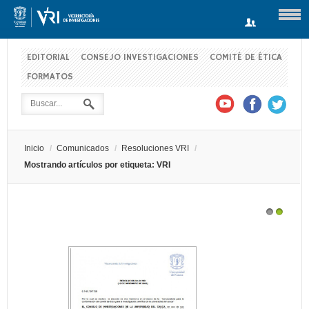
EDITORIAL
CONSEJO INVESTIGACIONES
COMITÉ DE ÉTICA
FORMATOS
Usuario
Contraseña
Inicio
/
Comunicados
/
Resoluciones VRI
/
Recuérdeme
Mostrando artículos por etiqueta: VRI
AL SE DECLARA
RESOLUCIÓN MODIFICATORIA CONVOCATORI
1
2
Log in with Facebook
EL...
INTERNA “CONVOCATORIA PARA FINANCIACI
PROYECTOS QUE FORTALEZCAN LA ALIANZA
¿Recordar contraseña?
¿Recordar usuario?
UNIVERSIDAD- EMPRESA-ESTADO-SOCIEDAD”.