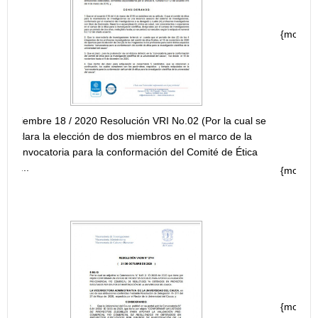
{module [218]}
RESOLUCIÓN MODIFICATORIA CONVOCATORI
INTERNA “CONVOCATORIA PARA FINANCIACI
JÓVENES INVESTIGADORES E INNOVADORES”
2 (Por la cual se
el marco de la
Comité de Ética
{module [219]}
NVOCATORIA ID
RESOLUCIÓN ADJUDICACIÓN CONVOCATORI
INTERNA "CONVOCATORIA PARA FINANCIACI
JÓVENES INVESTIGADORES E INNOVADORES
{module [217]}