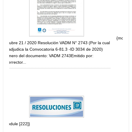
PARA LA INVESTIGACIÓN...
{module [214]}
743 (Por la cual
3034 de 2020)
ido por:
OCATORIA
MA DE APOYO A
ARROLLO E...
ENLACES