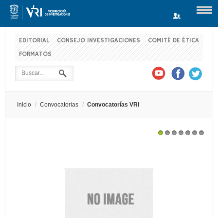
EDITORIAL
CONSEJO INVESTIGACIONES
COMITÉ DE ÉTICA
FORMATOS
Usuario
Contraseña
Inicio
/
Convocatorías
/
Convocatorías VRI
Recuérdeme
CONVOCATORIA DE MOVILIDAD EN EL MARCO DE
1
2
3
4
5
6
7
PROYECTOS DE INVESTIGACIÓN REGISTRADOS EN LA
VICERRECTORÍA DE INVESTIGACIONES
Log in with Facebook
¿Recordar contraseña?
¿Recordar usuario?