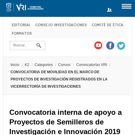
EDITORIAL
CONSEJO INVESTIGACIONES
COMITÉ DE ÉTICA
FORMATOS
Usuario
Contraseña
Inicio
/
K2
/
Categories
/
Convoc
/
Convocatorías VRI
/
Recuérdeme
CONVOCATORIA DE MOVILIDAD EN EL MARCO DE
PROYECTOS DE INVESTIGACIÓN REGISTRADOS EN LA
VICERRECTORÍA DE INVESTIGACIONES
Log in with Facebook
Convocatoria interna de apoyo a
¿Recordar contraseña?
¿Recordar usuario?
Proyectos de Semilleros de
Investigación e Innovación 2019