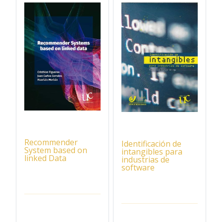
Recommender
Identificación de
System based on
intangibles para
linked Data
industrias de
software