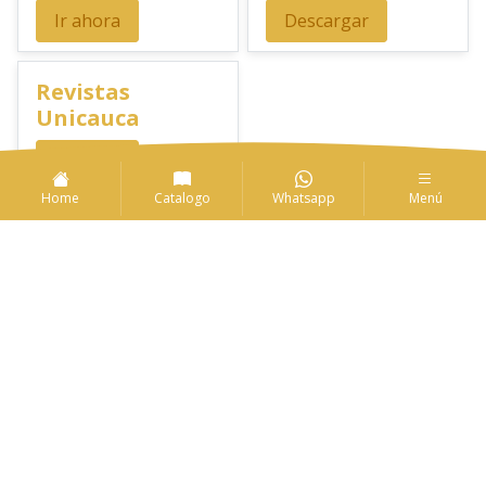
Ir ahora
Descargar
Revistas
Unicauca
Ir ahora
Home
Catalogo
Whatsapp
Menú
Las promociones y actividades destacadas en
vri.unicauca.edu.co/editorial/reglamento cuentan con las siguientes
condiciones generales: Aplica a máximo N unidades por referencia, por
compra. Sujeto a disponibilidad de productos en el punto de venta de
Editorial UC. Descuento no acumulable con otras ofertas y/o
promociones. Descuento válido a nivel nacional en
vri.unicauca.edu.co/editorial Los precios ofrecidos en
vri.unicauca.edu.co/editorial son diferentes a los de los puntos de venta
propiedad de Editorial UC y pueden variar según la ciudad definida para
la entrega o recogida del pedido. Si la compra se hace por servicio a
domicilio, este tendrá un costo adicional dependiendo de la ciudad. Si
por su ubicación geográfica en determinado territorio no es posible
entregar el pedido, Editorial UC, se puede negar a la aceptación de la
oferta de compra. Los productos entregados presentan las mismas
características que él o (los) productos exhibidos en la presente
publicidad. Conozca reglamento en
vri.unicauca.edu.co/editorial/reglamento