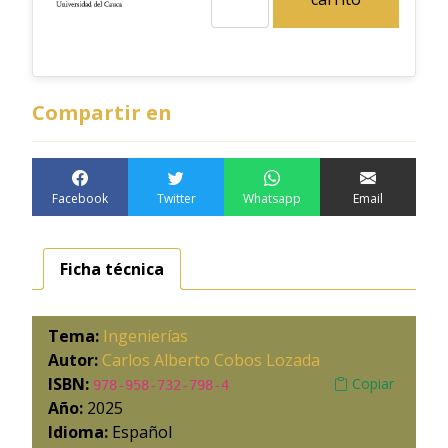
Compartir en
Facebook
Twitter
Whatsapp
Email
Ficha técnica
Tema:
Ingenierías
Autor:
Carlos Alberto Cobos Lozada
ISBN:
Copiar
978-958-732-798-4
Año:
2025
Idioma:
Español