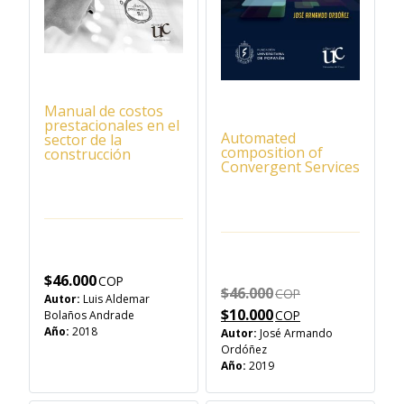
Manual de costos
prestacionales en el
Automated
sector de la
composition of
construcción
Convergent Services
$
46.000
Original price 
$
46.000
Autor:
Luis Aldemar
Current price i
$
10.000
Bolaños Andrade
Año:
2018
Autor:
José Armando
Ordóñez
Año:
2019