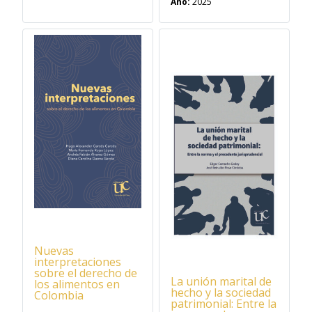
Año:
2025
NUEVO
Nuevas
interpretaciones
sobre el derecho de
La unión marital de
los alimentos en
hecho y la sociedad
Colombia
patrimonial: Entre la