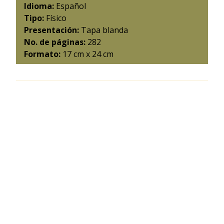
Idioma:
Español
Tipo:
Físico
Presentación:
Tapa blanda
No. de páginas:
282
Formato:
17 cm x 24 cm