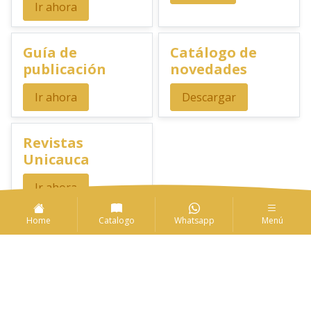
Ir ahora
Guía de
Catálogo de
publicación
novedades
Ir ahora
Descargar
Revistas
Unicauca
Ir ahora
Home
Catalogo
Whatsapp
Menú
Las promociones y actividades destacadas en
vri.unicauca.edu.co/editorial/reglamento cuentan con las siguientes
condiciones generales: Aplica a máximo N unidades por referencia, por
compra. Sujeto a disponibilidad de productos en el punto de venta de
Editorial UC. Descuento no acumulable con otras ofertas y/o
promociones. Descuento válido a nivel nacional en
vri.unicauca.edu.co/editorial Los precios ofrecidos en
vri.unicauca.edu.co/editorial son diferentes a los de los puntos de venta
propiedad de Editorial UC y pueden variar según la ciudad definida para
la entrega o recogida del pedido. Si la compra se hace por servicio a
domicilio, este tendrá un costo adicional dependiendo de la ciudad. Si