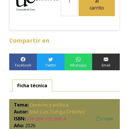
al
carrito
Compartir en
Facebook
Twitter
Whatsapp
Email
Ficha técnica
Tema:
Derecho y política
Autor:
José Luis Zuñiga Ordoñez
ISBN:
Copiar
978-958-732-818-9
Año:
2026