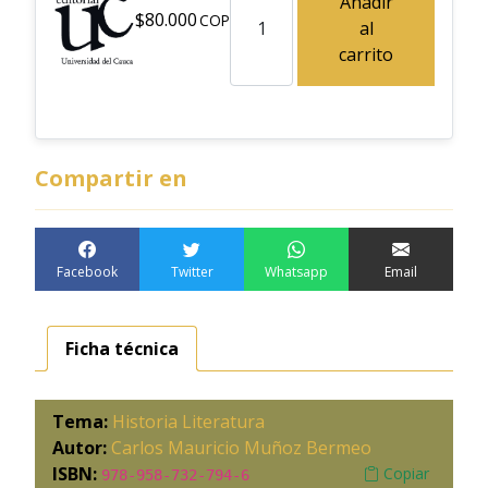
Añadir
$
80.000
al
carrito
Compartir en
Facebook
Twitter
Whatsapp
Email
Ficha técnica
Tema:
Historia
Literatura
Autor:
Carlos Mauricio Muñoz Bermeo
ISBN:
Copiar
978-958-732-794-6