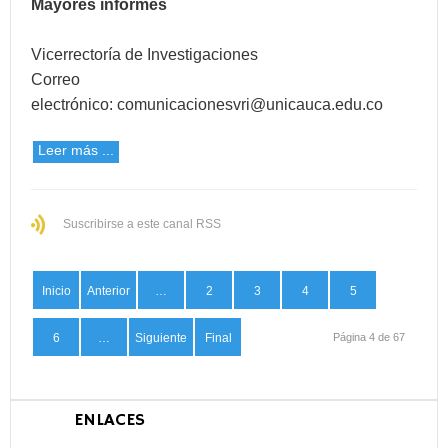
Mayores informes
Vicerrectoría de Investigaciones
Correo
electrónico:
comunicacionesvri@unicauca.edu.co
Leer más ...
Suscribirse a este canal RSS
Inicio
Anterior
…
2
3
4
5
6
…
Siguiente
Final
Página 4 de 67
ENLACES