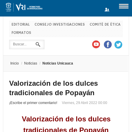
EDITORIAL
CONSEJO INVESTIGACIONES
COMITÉ DE ÉTICA
FORMATOS
Usuario
Contraseña
Inicio
/
Noticias
/
Noticias Unicauca
Recuérdeme
Valorización de los dulces
tradicionales de Popayán
Log in with Facebook
¡Escribe el primer comentario!
Viernes, 29 Abril 2022 00:00
¿Recordar contraseña?
¿Recordar usuario?
Valorización de los dulces
tradicionales de Popayán