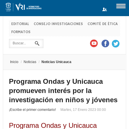
EDITORIAL
CONSEJO INVESTIGACIONES
COMITÉ DE ÉTICA
FORMATOS
Usuario
Contraseña
Inicio
/
Noticias
/
Noticias Unicauca
Recuérdeme
Programa Ondas y Unicauca
promueven interés por la
Log in with Facebook
investigación en niños y jóvenes
¿Recordar contraseña?
¿Recordar usuario?
¡Escribe el primer comentario!
Martes, 17 Enero 2023 00:00
Programa Ondas y Unicauca