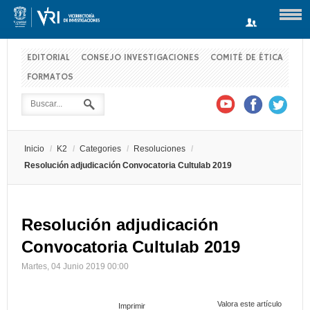
EDITORIAL
CONSEJO INVESTIGACIONES
COMITÉ DE ÉTICA
FORMATOS
Usuario
Contraseña
Inicio
/
K2
/
Categories
/
Resoluciones
/
Recuérdeme
Resolución adjudicación Convocatoria Cultulab 2019
Resolución adjudicación
Log in with Facebook
Convocatoria Cultulab 2019
¿Recordar contraseña?
¿Recordar usuario?
Martes, 04 Junio 2019 00:00
Valora este artículo
Imprimir