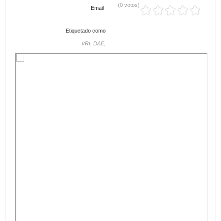
(0 votos)
Email
Etiquetado como
VRI,
DAE,