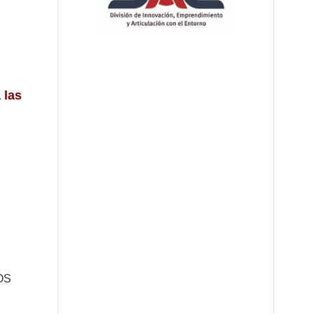
 las
OS