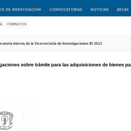
OS DE INVESTIGACIÓN
CONVOCATORÍAS
NOTICIAS
BECAS
CA
FORMATOS
Usuario
atoria Interna de la Vicerrectoría de Investigaciones ID 3013
Contraseña
tigaciones sobre trámite para las adquisiciones de bienes pa
Recuérdeme
Log in with Facebook
¿Recordar contraseña?
¿Recordar usuar