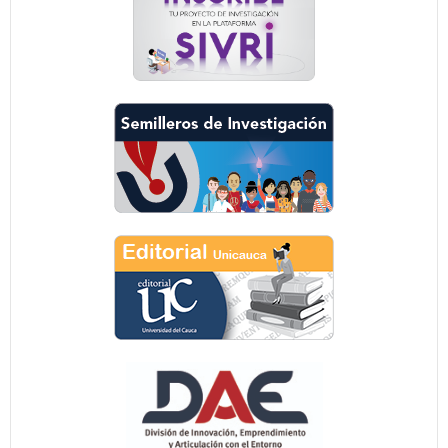
Formatos
Unicauca
VRI - Unicauca - Derechos Reservados. GavickPro.