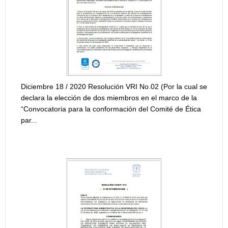
{module [218]}
RESOLUCIÓN MO
INTERNA “CONV
JÓVENES INVES
e 18 / 2020 Resolución VRI No.02 (Por la cual se
la elección de dos miembros en el marco de la
toria para la conformación del Comité de Ética
{module [219]}
CIÓN DE ADJUDICACIÓN CONVOCATORIA ID
RESOLUCIÓN AD
INTERNA "CONV
JÓVENES INVES
{module [217]}