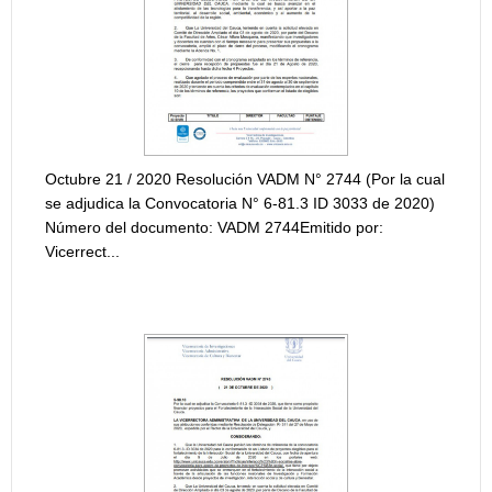
RESOLUCIÓN AD
INTERNA "PROG
INVESTIGACIÓN,
21 / 2020 Resolución VADM N° 2744 (Por la cual
ica la Convocatoria N° 6-81.3 ID 3033 de 2020)
{module [216]}
del documento: VADM 2744Emitido por:
...
RESOLUCIÓN AD
INTERNA "PROG
CIÓN ADJUDICACIÓN CONVOCATORIA ID
INVESTIGACIÓN,
{module [215]}
ADJUDICACIÓN 
PARA LA CONFO