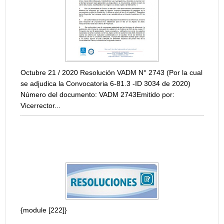
PARA LA INVESTI
{module [214]}
21 / 2020 Resolución VADM N° 2743 (Por la cual
ica la Convocatoria 6-81.3 -ID 3034 de 2020)
del documento: VADM 2743Emitido por:
or...
CIÓN MODIFICATORIA CONVOCATORIA
A X CONVOCATORIA PROGRAMA DE APOYO A
TOS DE INVESTIGACIÓN, DESARROLLO E...
[222]}