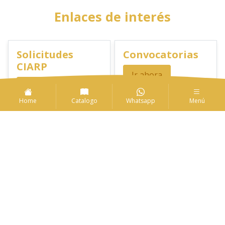
Enlaces de interés
Solicitudes
Convocatorias
CIARP
Ir ahora
Ir ahora
Home
Catalogo
Whatsapp
Menú
Guía de
Catálogo de
publicación
novedades
Ir ahora
Descargar
Revistas
Unicauca
Ir ahora