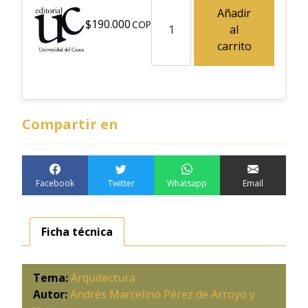
Andrés Marcelino Pérez de Arro
Añadir
$
190.000
al
carrito
Compartir en
Facebook
Twitter
Whatsapp
Email
Ficha técnica
Tema:
Arquitectura
Autor:
Andrés Marcelino Pérez de Arroyo y