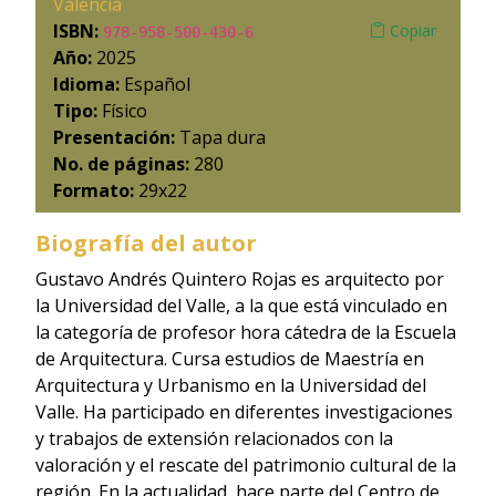
Valencia
ISBN:
Copiar
978-958-500-430-6
Año:
2025
Idioma:
Español
Tipo:
Físico
Presentación:
Tapa dura
No. de páginas:
280
Formato:
29x22
Biografía del autor
Gustavo Andrés Quintero Rojas es arquitecto por
la Universidad del Valle, a la que está vinculado en
la categoría de profesor hora cátedra de la Escuela
de Arquitectura. Cursa estudios de Maestría en
Arquitectura y Urbanismo en la Universidad del
Valle. Ha participado en diferentes investigaciones
y trabajos de extensión relacionados con la
valoración y el rescate del patrimonio cultural de la
región. En la actualidad, hace parte del Centro de