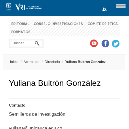
EDITORIAL
CONSEJO INVESTIGACIONES
COMITÉ DE ÉTICA
FORMATOS
Usuario
Contraseña
Inicio
/
Acerca de
/
Directorio
/
Yuliana Buitrón González
Recuérdeme
Yuliana Buitrón González
Log in with Facebook
Contacto
¿Recordar contraseña?
¿Recordar usuario?
Semilleros de Investigación
yuliana@unicauca.edu.co