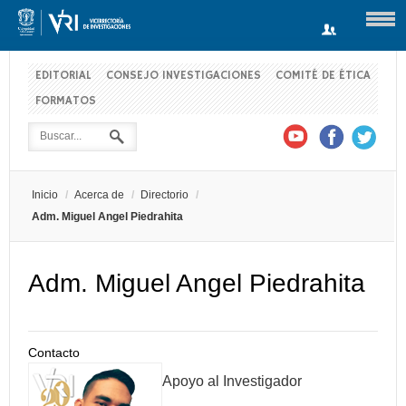
EDITORIAL
CONSEJO INVESTIGACIONES
COMITÉ DE ÉTICA
FORMATOS
Usuario
Contraseña
Inicio
/
Acerca de
/
Directorio
/
Recuérdeme
Adm. Miguel Angel Piedrahita
Adm. Miguel Angel Piedrahita
Log in with Facebook
¿Recordar contraseña?
¿Recordar usuario?
Contacto
Apoyo al Investigador